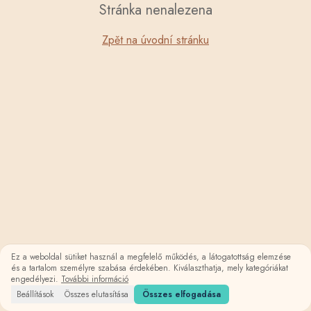
Stránka nenalezena
Zpět na úvodní stránku
Ez a weboldal sütiket használ a megfelelő működés, a látogatottság elemzése
és a tartalom személyre szabása érdekében. Kiválaszthatja, mely kategóriákat
engedélyezi.
További információ
Beállítások
Összes elutasítása
Összes elfogadása