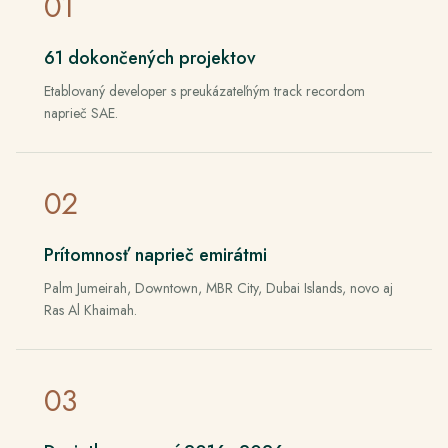
0
1
61 dokončených projektov
Etablovaný developer s preukázateľným track recordom
naprieč SAE.
0
2
Prítomnosť naprieč emirátmi
Palm Jumeirah, Downtown, MBR City, Dubai Islands, novo aj
Ras Al Khaimah.
0
3