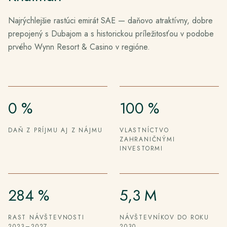
Najrýchlejšie rastúci emirát SAE — daňovo atraktívny, dobre
prepojený s Dubajom a s historickou príležitosťou v podobe
prvého Wynn Resort & Casino v regióne.
0 %
100 %
DAŇ Z PRÍJMU AJ Z NÁJMU
VLASTNÍCTVO
ZAHRANIČNÝMI
INVESTORMI
284 %
5,3 M
RAST NÁVŠTEVNOSTI
NÁVŠTEVNÍKOV DO ROKU
2023–2027
2030