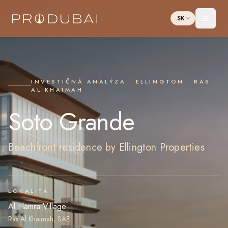
SK
Toggl
INVESTIČNÁ ANALÝZA · ELLINGTON · RAS
AL KHAIMAH
Soto Grande
Beachfront residence by Ellington Properties
LOKALITA
Al Hamra Village
Ras Al Khaimah, SAE