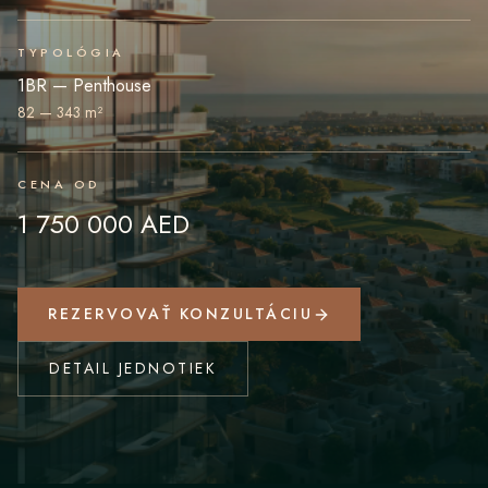
TYPOLÓGIA
1BR — Penthouse
82 — 343 m²
CENA OD
1 750 000 AED
REZERVOVAŤ KONZULTÁCIU
DETAIL JEDNOTIEK