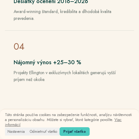
Desiatky ocenení 2016–2026
Award-winning štandard, kredibilita a dlhodobá kvalita
prevedenia.
0
4
Nájomný výnos +25–30 %
Projekty Ellington v exkluzívnych lokalitách generujú vyšší
príjem než okolie.
Táto stránka používa cookies na zabezpečenie funkčnosti, analýzu návštevnosti
a personalizáciu obsahu. Môžete si vybrať, ktoré kategórie povolíte.
Viac
informácií
Nastavenia
Odmietnuť všetko
Prijať všetko