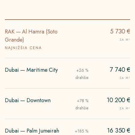
5 730 €
RAK — Al Hamra (Soto
Grande)
ZA M²
NAJNIŽŠIA CENA
7 740 €
Dubai — Maritime City
+26 %
drahšie
ZA M²
10 200 €
Dubai — Downtown
+78 %
drahšie
ZA M²
16 350 €
Dubai — Palm Jumeirah
+185 %