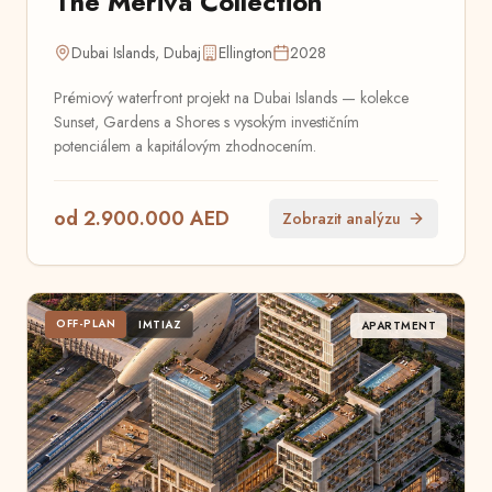
The Meriva Collection
Dubai Islands, Dubaj
Ellington
2028
Prémiový waterfront projekt na Dubai Islands — kolekce
Sunset, Gardens a Shores s vysokým investičním
potenciálem a kapitálovým zhodnocením.
od 2.900.000 AED
Zobrazit analýzu
OFF-PLAN
IMTIAZ
APARTMENT