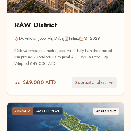
RAW District
Downtown Jebel Ali, Dubaj
Imtiaz
Q1 2029
Růstová investice u metra Jebel Ali — fully furnished mixed-
use projekt v koridoru Palm Jebel Ali, DWC a Expo City.
Vstup od 649 000 AED.
od 649.000 AED
Zobrazit analýzu
LOKALITA
MASTER PLAN
APARTMENT