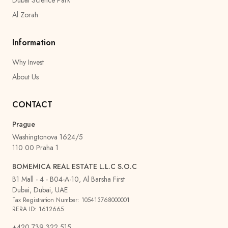
Dubai Science Park
Al Zorah
Information
Why Invest
About Us
CONTACT
Prague
Washingtonova 1624/5
110 00 Praha 1
BOMEMICA REAL ESTATE L.L.C S.O.C
B1 Mall - 4 - B04-A-10, Al Barsha First
Dubai, Dubai, UAE
Tax Registration Number: 105413768000001
RERA ID: 1612665
+420 739 322 515