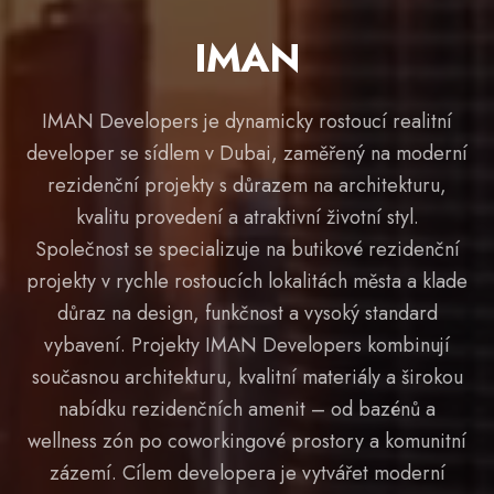
IMAN
IMAN Developers je dynamicky rostoucí realitní
developer se sídlem v Dubai, zaměřený na moderní
rezidenční projekty s důrazem na architekturu,
kvalitu provedení a atraktivní životní styl.
Společnost se specializuje na butikové rezidenční
projekty v rychle rostoucích lokalitách města a klade
důraz na design, funkčnost a vysoký standard
vybavení. Projekty IMAN Developers kombinují
současnou architekturu, kvalitní materiály a širokou
nabídku rezidenčních amenit – od bazénů a
wellness zón po coworkingové prostory a komunitní
zázemí. Cílem developera je vytvářet moderní