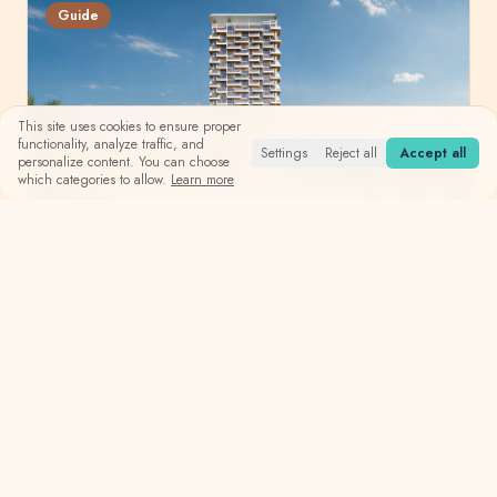
Guide
This site uses cookies to ensure proper
functionality, analyze traffic, and
Settings
Reject all
Accept all
personalize content. You can choose
which categories to allow.
Learn more
April 2025
How to buy an apartment in Dubai?
Complete step-by-step guide to buying property in Dubai -
from choosing a location to obtaining the title deed.
Read More