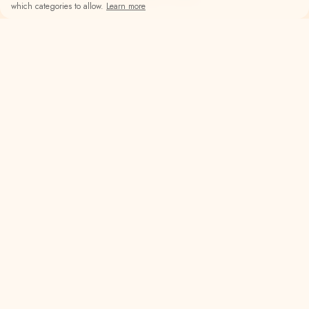
which categories to allow.
Learn more
Guide
April 2025
How to buy an apartment in Dubai?
Complete step-by-step guide to buying property in Dubai -
from choosing a location to obtaining the title deed.
Read More