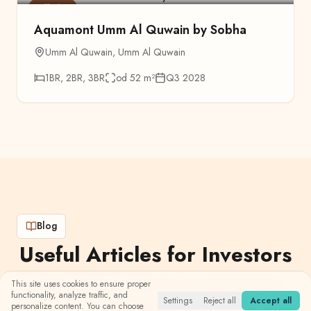
Off-plan
Aquamont Umm Al Quwain by Sobha
Umm Al Quwain
,
Umm Al Quwain
1BR, 2BR, 3BR
od 52
m²
Q3 2028
Blog
Useful Articles for Investors
This site uses cookies to ensure proper
Guides, analyses, and tips for successful real estate
functionality, analyze traffic, and
Settings
Reject all
Accept all
investing in Dubai
personalize content. You can choose