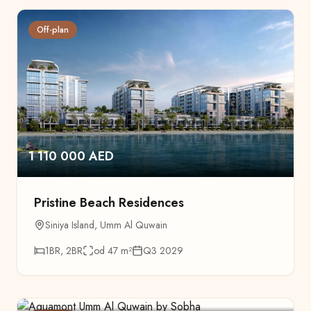
Off-plan
1 110 000 AED
Pristine Beach Residences
Siniya Island
,
Umm Al Quwain
1BR, 2BR
od 47
m²
Q3 2029
1.110.000 AED