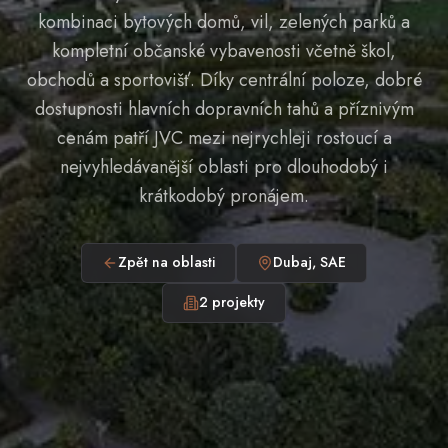
kombinaci bytových domů, vil, zelených parků a
kompletní občanské vybavenosti včetně škol,
obchodů a sportovišť. Díky centrální poloze, dobré
dostupnosti hlavních dopravních tahů a příznivým
cenám patří JVC mezi nejrychleji rostoucí a
nejvyhledávanější oblasti pro dlouhodobý i
krátkodobý pronájem.
Zpět na oblasti
Dubaj
,
SAE
2
projekty