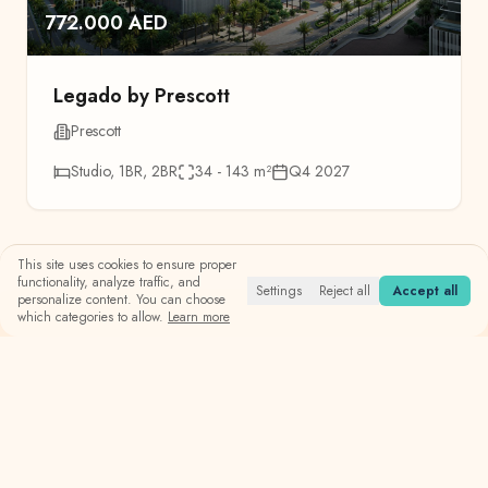
772.000 AED
Legado by Prescott
Prescott
Studio, 1BR, 2BR
34 - 143
m²
Q4 2027
This site uses cookies to ensure proper
functionality, analyze traffic, and
Settings
Reject all
Accept all
personalize content. You can choose
which categories to allow.
Learn more
Blog
Useful Articles for Investors